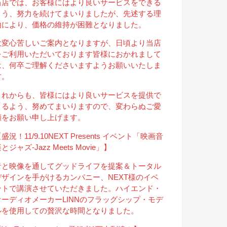
当店では、お客様にはより良いサービスをできる
よう、努力を続けてまいりましたが、先述する理
由により、価格の維持が困難となりました。
大変心苦しいご案内となりますが、日頃より当店
をご利用いただいております皆様におかれまして
は、何卒ご理解くださいますようお願いいたしま
す。
これからも、皆様にはより良いサービスを提供で
きるよう、努めてまいりますので、変わらぬご愛
顧をお願い申し上げます。
盛況！11/9.10NEXT Presents イベント「映画音
とジャズ-Jazz Meets Movie」】
音と映像を通してグッドライフを提案＆トータル
デザインを手がけるカンパニー、NEXT様のイベ
ントで講演させていただきました。ハイエンド・
オーディオメーカーLINNのフラッグシップ・モデ
ルを使用しての贅沢な時間となりました。