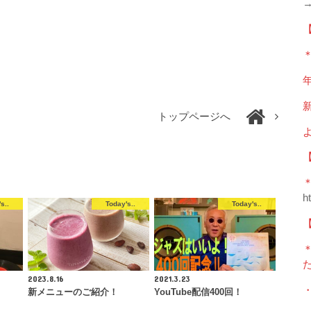
【
＊
年
新
トップページへ
＊
h
s..
Today's..
Today's..
【
2023.8.16
2021.3.23
新メニューのご紹介！
YouTube配信400回！