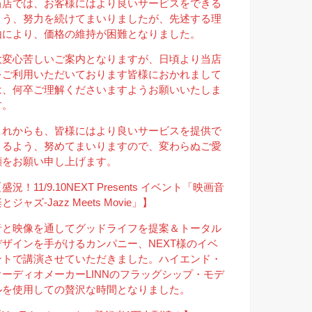
当店では、お客様にはより良いサービスをできる
よう、努力を続けてまいりましたが、先述する理
由により、価格の維持が困難となりました。
大変心苦しいご案内となりますが、日頃より当店
をご利用いただいております皆様におかれまして
は、何卒ご理解くださいますようお願いいたしま
す。
これからも、皆様にはより良いサービスを提供で
きるよう、努めてまいりますので、変わらぬご愛
顧をお願い申し上げます。
盛況！11/9.10NEXT Presents イベント「映画音
とジャズ-Jazz Meets Movie」】
音と映像を通してグッドライフを提案＆トータル
デザインを手がけるカンパニー、NEXT様のイベ
ントで講演させていただきました。ハイエンド・
オーディオメーカーLINNのフラッグシップ・モデ
ルを使用しての贅沢な時間となりました。