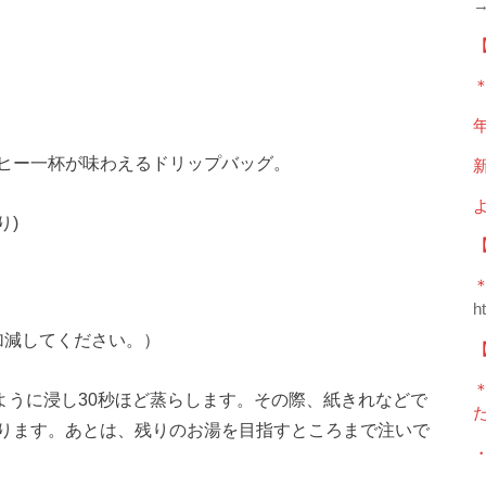
【
＊
年
ヒー一杯が味わえるドリップバッグ。
新
り)
＊
h
を加減してください。）
【
るように浸し30秒ほど蒸らします。その際、紙きれなどで
ります。あとは、残りのお湯を目指すところまで注いで