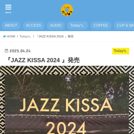
menu
ABOUT
ACCESS
AUDIO
Today’s..
COFFEE
CUP & S
HOME
Today's..
『JAZZ KISSA 2024 』発売
2025.04.24
Today's..
『JAZZ KISSA 2024 』発売