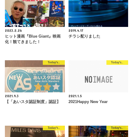
2023.2.26
2019.4.17
ヒット漫画『Blue Giant』映画
チラシ配りました
化！観てきました！
Today's..
Today's..
2021.9.3
2021.1.5
【「あいスタ認証制度」認証】
2021Happy New Year
Today's..
Today's..