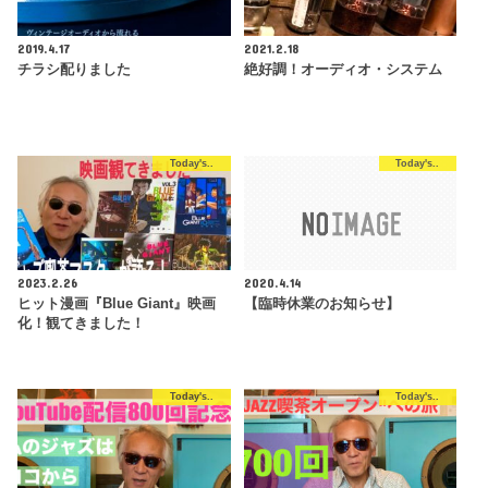
2019.4.17
2021.2.18
チラシ配りました
絶好調！オーディオ・システム
Today's..
Today's..
2023.2.26
2020.4.14
ヒット漫画『Blue Giant』映画
【臨時休業のお知らせ】
化！観てきました！
Today's..
Today's..