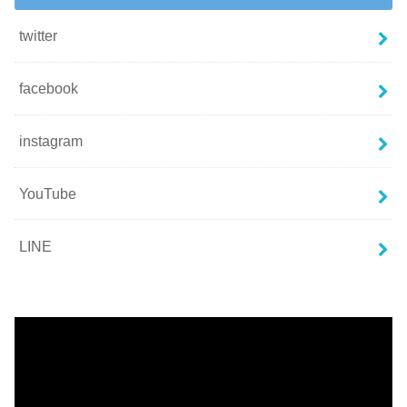
twitter
facebook
instagram
YouTube
LINE
動
画
プ
レ