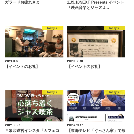
ガラードお疲れさま
11/9.10NEXT Presents イベント
「映画音楽とジャズ-J…
Today's..
Today's..
2019.8.5
2020.2.18
【イベントのお礼】
【イベントのお礼】
Today's..
Today's..
2021.9.26
2023.11.17
＊象印運営インスタ「カフェコ
【東海テレビ「ぐっさん家」で放