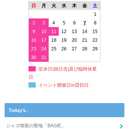
日
月
火
水
木
金
土
1
2
3
4
5
6
7
8
9
10
11
12
13
14
15
16
17
18
19
20
21
22
23
24
25
26
27
28
29
30
31
定休日(祝日含)及び臨時休業
日
イベント開催日or貸切日
Today’s..
ジャズ喫茶の聖地「BASIE」