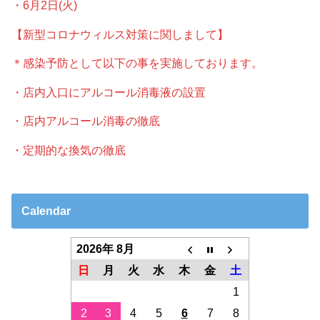
・6月2日(火)
【新型コロナウィルス対策に関しまして】
＊感染予防として以下の事を実施しております。
・店内入口にアルコール消毒液の設置
・店内アルコール消毒の徹底
・定期的な換気の徹底
Calendar
2026年 8月
日
月
火
水
木
金
土
1
2
3
4
5
6
7
8