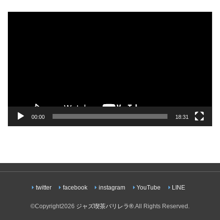
動
画
プ
レ
ー
ヤ
ー
00:00
18:31
twitter
facebook
instagram
YouTube
LINE
©Copyright2026
ジャズ喫茶バリレラ®︎
.All Rights Reserved.