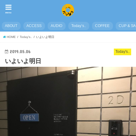
menu
ABOUT
ACCESS
AUDIO
Today’s..
COFFEE
CUP & S
HOME
Today's..
いよいよ明日
2019.05.06
Today's..
いよいよ明日