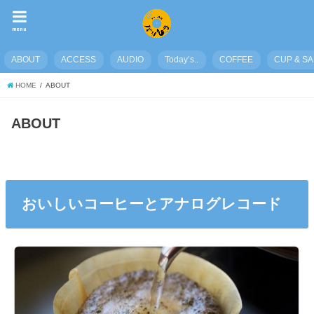
menu
ABOUT
ACCESS
AUDIO
Today’s..
COFFEE
CUP & S
HOME
ABOUT
ABOUT
おいしいコーヒーとアナログレコード