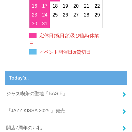
16
17
18
19
20
21
22
23
24
25
26
27
28
29
30
31
定休日(祝日含)及び臨時休業
日
イベント開催日or貸切日
Today’s..
ジャズ喫茶の聖地「BASIE」
『JAZZ KISSA 2025 』発売
開店7周年のお礼