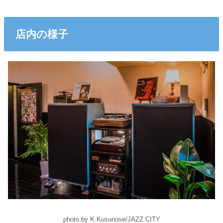
店内の様子
photo by K.Kusunose/JAZZ CITY