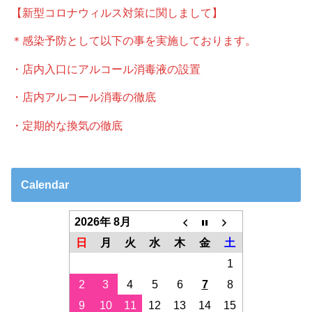
【新型コロナウィルス対策に関しまして】
＊感染予防として以下の事を実施しております。
・店内入口にアルコール消毒液の設置
・店内アルコール消毒の徹底
・定期的な換気の徹底
Calendar
2026年 8月
日
月
火
水
木
金
土
1
2
3
4
5
6
7
8
9
10
11
12
13
14
15